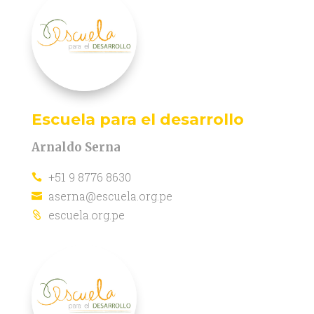
Escuela para el desarrollo
Arnaldo Serna
+51 9 8776 8630

aserna@escuela.org.pe

escuela.org.pe
