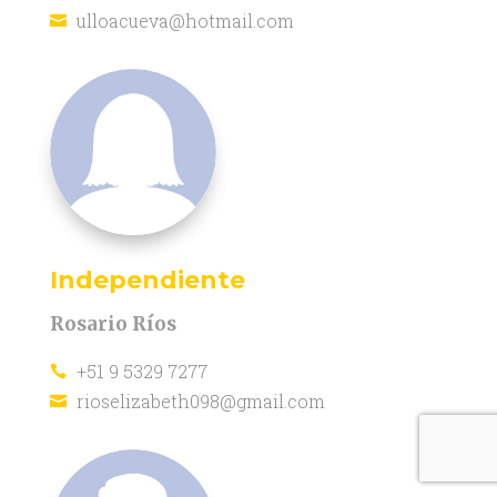
ulloacueva@hotmail.com

Independiente
Rosario Ríos
+51 9 5329 7277

rioselizabeth098@gmail.com
