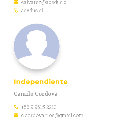
ealvarez@aceduc.cl

aceduc.cl

Independiente
Camilo Cordova
+56 9 9615 2213

c.cordova.rios@gmail.com
