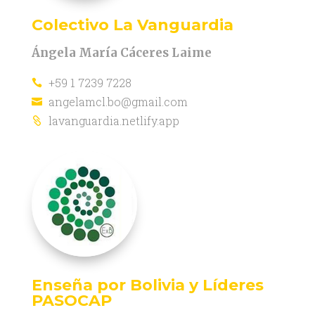
Colectivo La Vanguardia
Ángela María Cáceres Laime
+59 1 7239 7228

angelamcl.bo@gmail.com

lavanguardia.netlify.app

Enseña por Bolivia y Líderes
PASOCAP