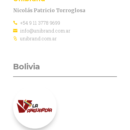
Nicolás Patricio Torroglosa
+54 9 11 3778 9699

info@unibrand.com.ar

unibrand.com.ar

Bolivia