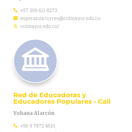
+57 300 611 8273

esperanza.torres@colmayor.edu.co

colmayor.edu.co/

Red de Educadoras y
Educadores Populares - Cali
Yohana Alarcón
+56 9 7872 4610
