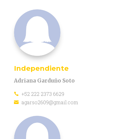
Independiente
Adriana Garduño Soto
+52 222 2373 6629

agarso2609@gmail.com
