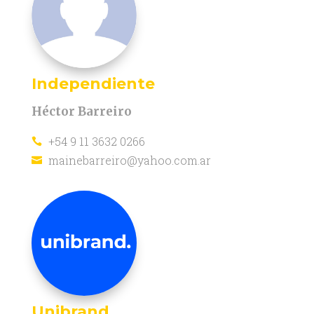
Independiente
Héctor Barreiro
+54 9 11 3632 0266

mainebarreiro@yahoo.com.ar

Unibrand