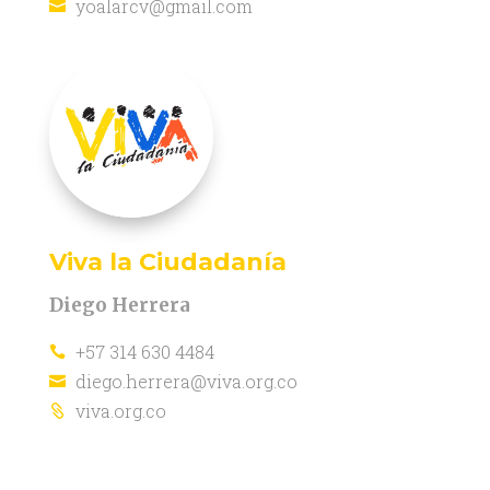
yoalarcv@gmail.com

Viva la Ciudadanía
Diego Herrera
+57 314 630 4484

diego.herrera@viva.org.co

viva.org.co
