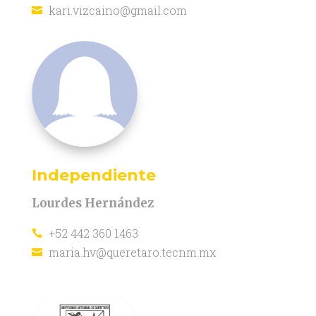
kari.vizcaino@gmail.com

Independiente
Lourdes Hernández
+52 442 360 1463

maria.hv@queretaro.tecnm.mx
