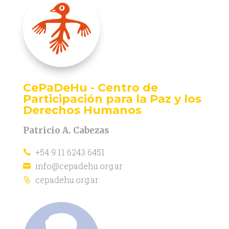
CePaDeHu - Centro de
Participación para la Paz y los
Derechos Humanos
Patricio A. Cabezas
+54 9 11 6243 6451

info@cepadehu.org.ar

cepadehu.org.ar
