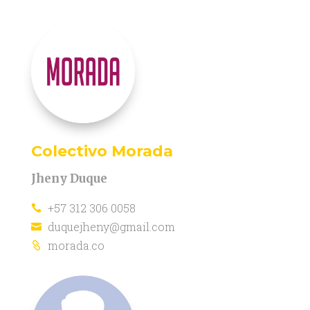
Colectivo Morada
Jheny Duque
+57 312 306 0058

duquejheny@gmail.com

morada.co
