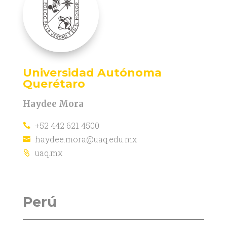
Universidad Autónoma
Querétaro
Haydee Mora
+52 442 621 4500

haydee.mora@uaq.edu.mx

uaq.mx

Perú