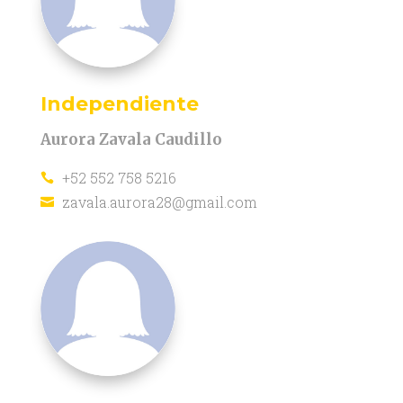
Independiente
Aurora Zavala Caudillo
+52 552 758 5216

zavala.aurora28@gmail.com
