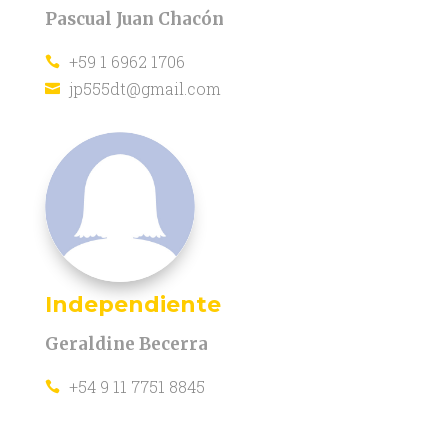
Pascual Juan Chacón
+59 1 6962 1706

jp555dt@gmail.com

Independiente
Geraldine Becerra
+54 9 11 7751 8845
