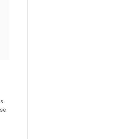
os
 se